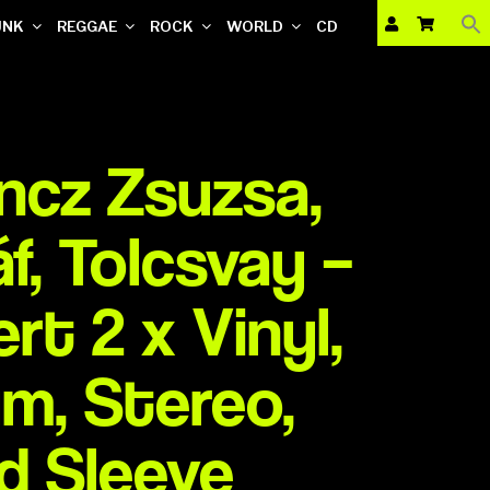
UNK
REGGAE
ROCK
WORLD
CD
oncz Zsuzsa,
f, Tolcsvay –
rt 2 x Vinyl,
um, Stereo,
d Sleeve