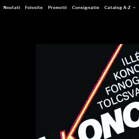
VINILOTECA
Sari
dealer online de muzici pe vinil
Noutati
Folosite
Promotii
Consignatie
Catalog A-Z
la
conținut