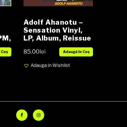
Adolf Ahanotu ‎–
Sensation Vinyl,
RPM,
LP, Album, Reissue
NOU
85.00
lei
 Coș
Adaugă în Coș
r
Adauga in Wishlist
Facebook
Instagram