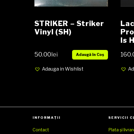
STRIKER – Striker
La
Vinyl (SH)
Pro
Is 
LP,
50.00
lei
160.
Adaugă în Coș
Al
Adauga in Wishlist
Ad
INFORMAȚII
SERVICII C
Contact
Plata și livra