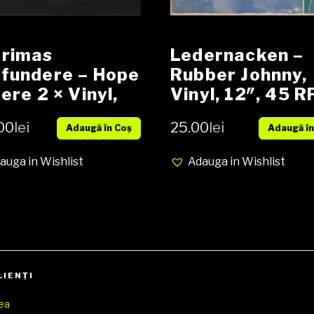
crimas
Ledernacken –
fundere ‎– Hope
Rubber Johnny,
Here 2 × Vinyl,
Vinyl, 12″, 45 
 Album CD,
Limited Edition,
00
lei
25.00
lei
Adaugă în Coș
Adaugă în
bum NOU
Media VG, Cove
VG (SH)
auga in Wishlist
Adauga in Wishlist
LIENŢI
rea