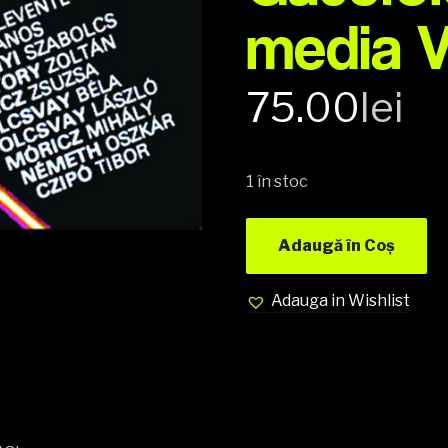
media 
75.00
lei
1 în stoc
Adaugă în Coș
Adauga in Wishlist