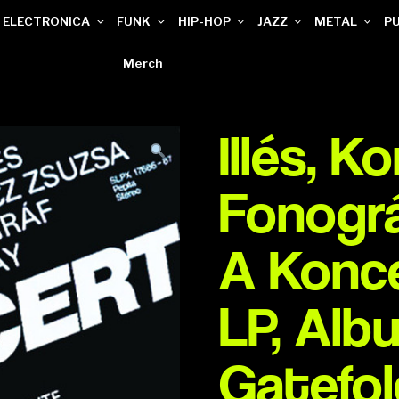
ELECTRONICA
FUNK
HIP-HOP
JAZZ
METAL
P
Merch
Illés, K
Fonográ
A Konce
LP, Alb
Gatefol