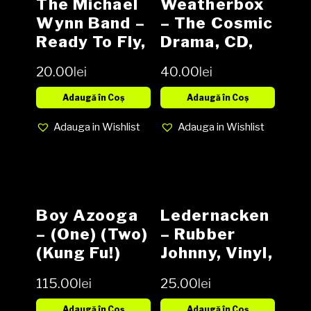
The Michael
Weatherbox
Wynn Band ‎–
– The Cosmic
Ready To Fly,
Drama, CD,
Vinyl, LP,
NOU
20.00
lei
40.00
lei
Album (SH)
Adaugă în Coș
Adaugă în Coș
Adauga in Wishlist
Adauga in Wishlist
Boy Azooga
Ledernacken
‎– (One) (Two)
– Rubber
(Kung Fu!)
Johnny, Vinyl,
Vinyl LP
12″, 45 RPM,
115.00
lei
25.00
lei
Limited
Edition,
Adaugă în Coș
Adaugă în Coș