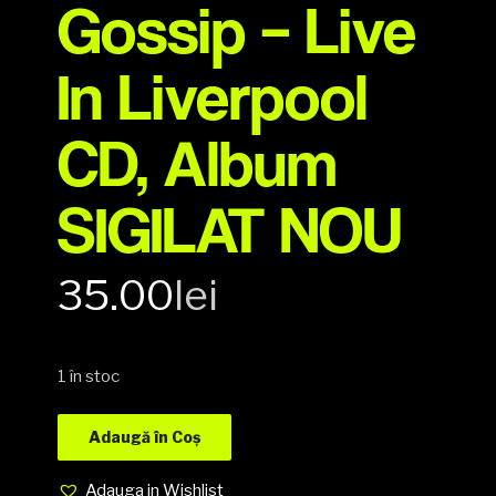
Gossip – Live
In Liverpool
CD, Album
SIGILAT NOU
35.00
lei
1 în stoc
Adaugă în Coș
Adauga in Wishlist