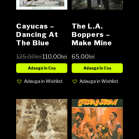
Cayucas –
The L.A.
Dancing At
Boppers ‎–
The Blue
Make Mine
Lagoo Vinyl
Bop! Vinyl,
125.00
lei
110.00
lei
65.00
lei
LP
LP, Album
media EX
Adaugă în Coș
Adaugă în Coș
cover EX
Adauga in Wishlist
Adauga in Wishlist
(SH)