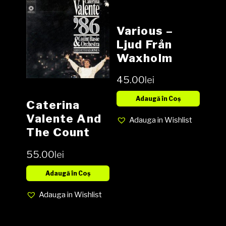
Various –
Ljud Från
Waxholm
Vinyl, LP,
45.00
lei
Compilation,
media EX
Adaugă în Coș
Caterina
cover G
Valente And
Adauga in Wishlist
(water
The Count
damage)
Basie
55.00
lei
Orchestra
Arranged &
Adaugă în Coș
Conducted
Adauga in Wishlist
By Thad
Jones –