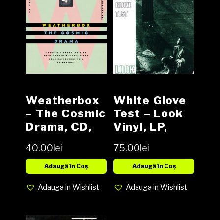
Weatherbox
White Glove
– The Cosmic
Test – Look
Drama, CD,
Vinyl, LP,
NOU
Album media
40.00
lei
75.00
lei
NM cover NM
(SH)
Adaugă în Coș
Adaugă în Coș
Adauga in Wishlist
Adauga in Wishlist