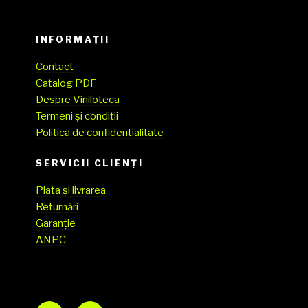
Caterina
Valente ’86
& The Count
INFORMAȚII
Basie
Contact
Orchestra
Catalog PDF
media EX
Despre Viniloteca
cover EX
Termeni și conditii
Politica de confidentialitate
SERVICII CLIENŢI
Plata și livrarea
Returnări
Garanție
ANPC