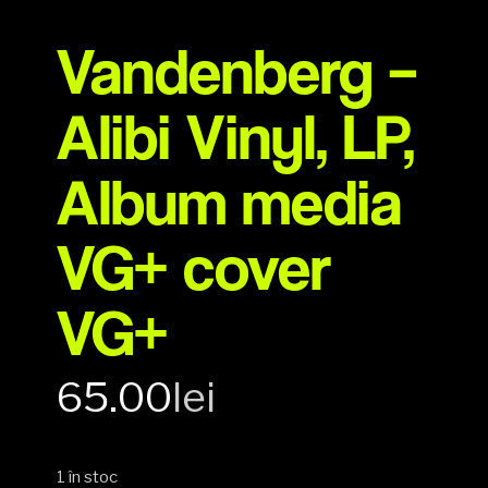
Vandenberg –
Alibi Vinyl, LP,
Album media
VG+ cover
VG+
65.00
lei
1 în stoc