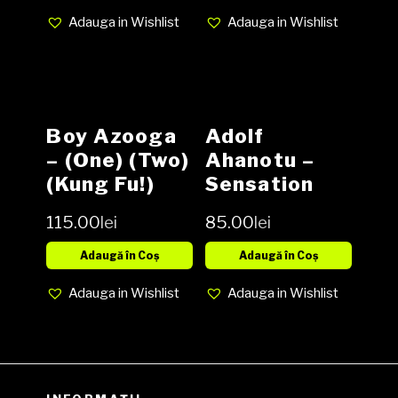
Adauga in Wishlist
Adauga in Wishlist
Boy Azooga
Adolf
‎– (One) (Two)
Ahanotu ‎–
(Kung Fu!)
Sensation
Vinyl LP
Vinyl, LP,
115.00
lei
85.00
lei
Album,
Reissue NOU
Adaugă în Coș
Adaugă în Coș
Adauga in Wishlist
Adauga in Wishlist