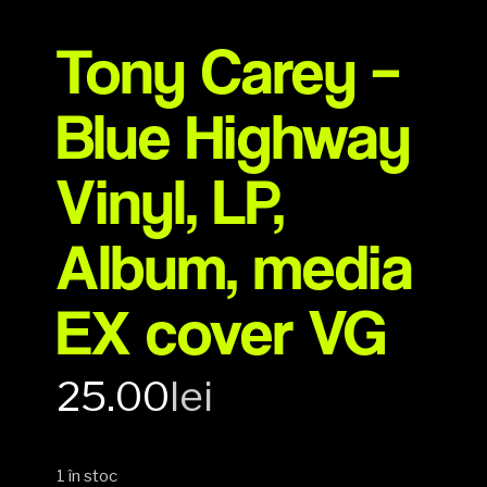
Tony Carey –
Blue Highway
Vinyl, LP,
Album, media
EX cover VG
25.00
lei
1 în stoc