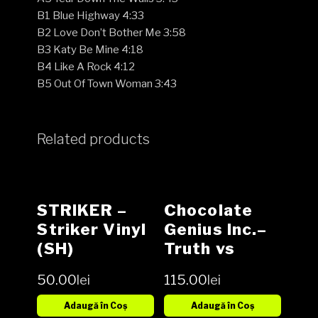
B1 Blue Highway 4:33
B2 Love Don’t Bother Me 3:58
B3 Katy Be Mine 4:18
B4 Like A Rock 4:12
B5 Out Of Town Woman 3:43
Related products
STRIKER –
Chocolate
Striker Vinyl
Genius Inc.‎–
(SH)
Truth vs
Beauty Vinyl
50.00
lei
115.00
lei
1LP
Adaugă în Coș
Adaugă în Coș