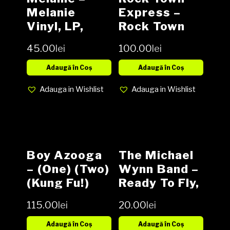
Melanie
Express ‎–
Vinyl, LP,
Rock Town
Album media
Express
45.00
lei
100.00
lei
EX cover EX
Vinyl, LP,
(SH)
Album,
Adaugă în Coș
Adaugă în Coș
Reissue NOU
Adauga in Wishlist
Adauga in Wishlist
Boy Azooga
The Michael
‎– (One) (Two)
Wynn Band ‎–
(Kung Fu!)
Ready To Fly,
Vinyl LP
Vinyl, LP,
115.00
lei
20.00
lei
Album (SH)
Adaugă în Coș
Adaugă în Coș