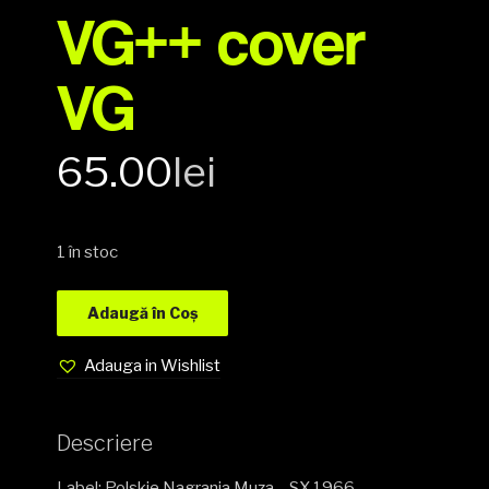
VG++ cover
VG
65.00
lei
1 în stoc
Adaugă în Coș
Adauga in Wishlist
Descriere
Label: Polskie Nagrania Muza – SX 1966