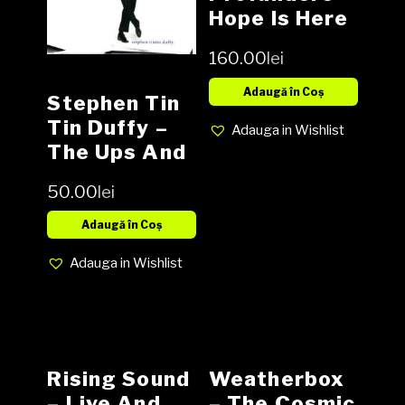
Hope Is Here
2 × Vinyl, LP,
160.00
lei
Album CD,
Album NOU
Adaugă în Coș
Stephen Tin
Tin Duffy ‎–
Adauga in Wishlist
The Ups And
Downs, Vinyl,
50.00
lei
LP, Media VG,
Cover G (SH)
Adaugă în Coș
Adauga in Wishlist
Rising Sound
Weatherbox
– Live And
– The Cosmic