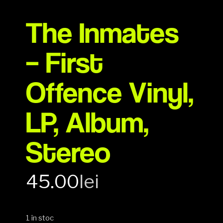
The Inmates
– First
Offence Vinyl,
LP, Album,
Stereo
45.00
lei
1 în stoc