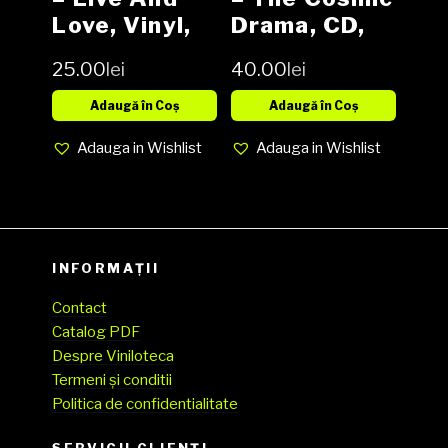
Love, Vinyl,
Drama, CD,
LP, Media EX,
NOU
25.00
lei
40.00
lei
Cover EX
(SH)
Adaugă în Coș
Adaugă în Coș
Adauga in Wishlist
Adauga in Wishlist
INFORMAȚII
Contact
Catalog PDF
Despre Viniloteca
Termeni și conditii
Politica de confidentialitate
SERVICII CLIENŢI