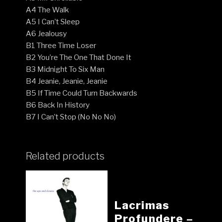
A4 The Walk
A5 I Can’t Sleep
A6 Jealousy
B1 Three Time Loser
B2 You’re The One That Done It
B3 Midnight To Six Man
B4 Jeanie, Jeanie, Jeanie
B5 If Time Could Turn Backwards
B6 Back In History
B7 I Can’t Stop (No No No)
Related products
Lacrimas
Profundere ‎–