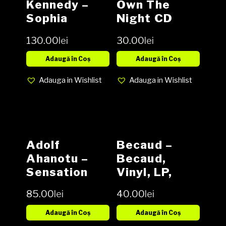
Kennedy ‎–
Own The
Sophia
Night CD
Kennedy
130.00
lei
30.00
lei
Vinyl LP
Adaugă în Coș
Adaugă în Coș
Adauga in Wishlist
Adauga in Wishlist
Adolf
Becaud –
Ahanotu ‎–
Becaud,
Sensation
Vinyl, LP,
Vinyl, LP,
Media VG,
85.00
lei
40.00
lei
Album,
Cover VG-
Reissue NOU
(SH)
Adaugă în Coș
Adaugă în Coș