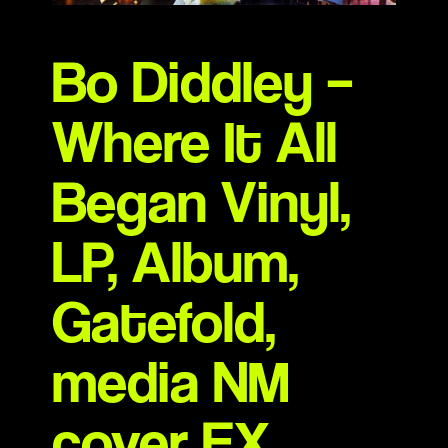
Bo Diddley –
Where It All
Began Vinyl,
LP, Album,
Gatefold,
media NM
cover EX