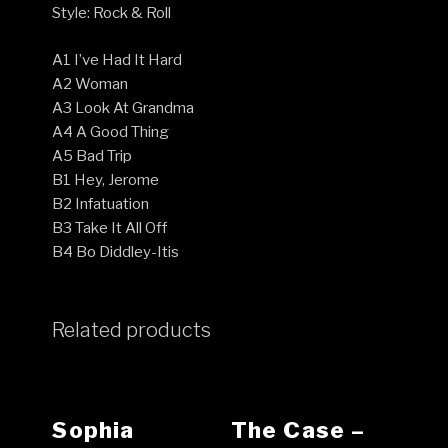
Style: Rock & Roll
A1 I’ve Had It Hard
A2 Woman
A3 Look At Grandma
A4 A Good Thing
A5 Bad Trip
B1 Hey, Jerome
B2 Infatuation
B3 Take It All Off
B4 Bo Diddley-Itis
Related products
Sophia
The Case –