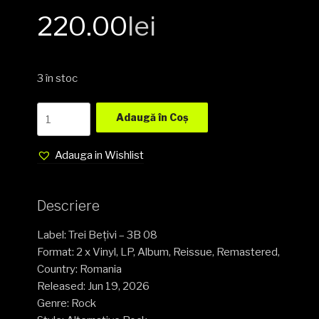
220.00
lei
3 în stoc
Luna
Adaugă în Coș
Amară
–
Adauga in Wishlist
Loc
Lipsă
2
Descriere
x
Vinyl,
Label: Trei Bețivi – 3B 08
LP,
Format: 2 x Vinyl, LP, Album, Reissue, Remastered,
Album,
Country: Romania
Reissue,
Released: Jun 19, 2026
Remastered,
Genre: Rock
NOU