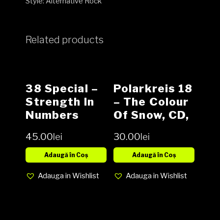
Style: Alternative Rock
quantity
Related products
38 Special ‎–
Polarkreis 18
Strength In
– The Colour
Numbers
Of Snow, CD,
Vinyl, LP,
Album, Media
45.00
lei
30.00
lei
Album media
EX, Cover EX
EX cover G+
Adaugă în Coș
Adaugă în Coș
(SH)
Adauga in Wishlist
Adauga in Wishlist