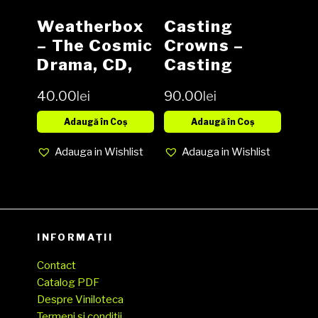
Weatherbox
Casting
– The Cosmic
Crowns ‎–
Drama, CD,
Casting
NOU
Crowns CD
40.00
lei
90.00
lei
Adaugă în Coș
Adaugă în Coș
Adauga in Wishlist
Adauga in Wishlist
INFORMAȚII
Contact
Catalog PDF
Despre Viniloteca
Termeni și conditii