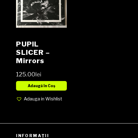
PUPIL
SLICER –
Mirrors
Vinyl, LP,
125.00
lei
Album,
Limited
Adaugă în Coș
Edition NOU
Adauga in Wishlist
INFORMAȚII