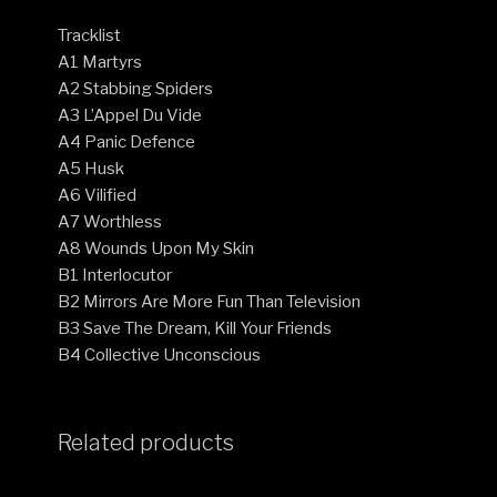
Tracklist
A1 Martyrs
A2 Stabbing Spiders
A3 L’Appel Du Vide
A4 Panic Defence
A5 Husk
A6 Vilified
A7 Worthless
A8 Wounds Upon My Skin
B1 Interlocutor
B2 Mirrors Are More Fun Than Television
B3 Save The Dream, Kill Your Friends
B4 Collective Unconscious
Related products