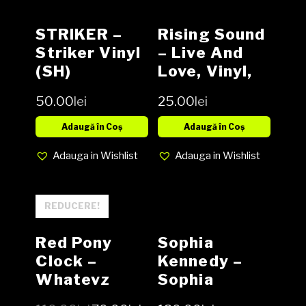
STRIKER –
Rising Sound
Striker Vinyl
– Live And
(SH)
Love, Vinyl,
LP, Media EX,
50.00
lei
25.00
lei
Cover EX
(SH)
Adaugă în Coș
Adaugă în Coș
Adauga in Wishlist
Adauga in Wishlist
REDUCERE!
Red Pony
Sophia
Clock ‎–
Kennedy ‎–
Whatevz
Sophia
Forevzzz
Kennedy