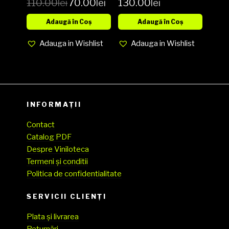
110.00
lei
70.00
lei
130.00
lei
Vinyl, LP,
Vinyl LP
Album,
Adaugă în Coș
Adaugă în Coș
Brown Vinyl
Adauga in Wishlist
Adauga in Wishlist
media NM
cover EX
(SH)
INFORMAȚII
Contact
Catalog PDF
Despre Viniloteca
Termeni și conditii
Politica de confidentialitate
SERVICII CLIENŢI
Plata și livrarea