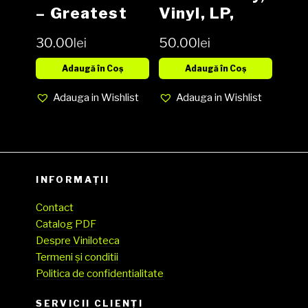
‎– Greatest
Vinyl, LP,
Hits! Vinyl,
Album, Media
30.00
lei
50.00
lei
LP,
EX, Cover
Compilation,
VG+ (SH)
Adaugă în Coș
Adaugă în Coș
Stereo, Terre
Adauga in Wishlist
Adauga in Wishlist
Haute
Pressing
media VG
cover FAIR
(SH)
INFORMAȚII
Contact
Catalog PDF
Despre Viniloteca
Termeni și conditii
Politica de confidentialitate
SERVICII CLIENŢI