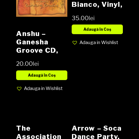
Bianco, Vinyl,
LP, Album,
35.00
lei
Media EX,
Cover EX
Adaugă în Coș
Anshu –
(SH)
Ganesha
Adauga in Wishlist
Groove CD,
Album,
20.00
lei
Digipak
Adaugă în Coș
Adauga in Wishlist
The
Arrow – Soca
Association
Dance Party,