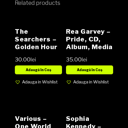
Related products
The
Rea Garvey –
Searchers ‎–
Pride, CD,
Golden Hour
Album, Media
Of The
EX, Cover EX
30.00
lei
35.00
lei
Searchers
Vinyl, LP,
Adaugă în Coș
Adaugă în Coș
Compilation,
Adauga in Wishlist
Adauga in Wishlist
Stereo media
EX cover EX
(SH)
Various –
Sophia
One World
Kennedy ‎–