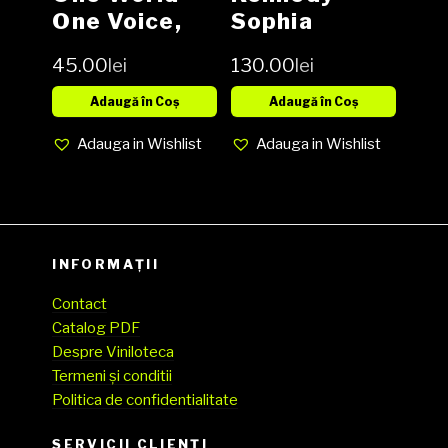
One Voice,
Sophia
Vinyl, LP,
Kennedy
45.00
lei
130.00
lei
Media EX,
Vinyl LP
Cover VG
Adaugă în Coș
Adaugă în Coș
(SH)
Adauga in Wishlist
Adauga in Wishlist
INFORMAȚII
Contact
Catalog PDF
Despre Viniloteca
Termeni și conditii
Politica de confidentialitate
SERVICII CLIENŢI