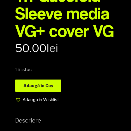
Sleeve media
VG+ cover VG
50.00
lei
1 în stoc
Adaugă în Coș
Adauga in Wishlist
Descriere