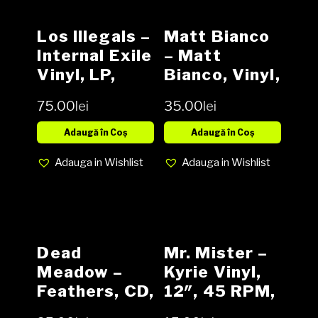
Los Illegals ‎–
Matt Bianco
Internal Exile
– Matt
Vinyl, LP,
Bianco, Vinyl,
Album media
LP, Album,
75.00
lei
35.00
lei
EX cover EX
Media EX,
(SH)
Cover EX
Adaugă în Coș
Adaugă în Coș
(SH)
Adauga in Wishlist
Adauga in Wishlist
Dead
Mr. Mister –
Meadow –
Kyrie Vinyl,
Feathers, CD,
12″, 45 RPM,
Album (SH)
Maxi-Single