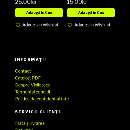
25.00
lei
15.00
lei
media NM
cover NM
Adaugă în Coș
Adaugă în Coș
(SH)
Adauga in Wishlist
Adauga in Wishlist
INFORMAȚII
Contact
Catalog PDF
Despre Viniloteca
Termeni și conditii
Politica de confidentialitate
SERVICII CLIENŢI
Plata și livrarea